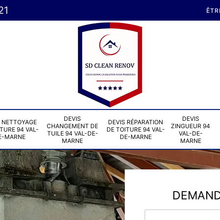
21
ÊTR
DEVIS
DEVIS
S NETTOYAGE
DEVIS RÉPARATION
CHANGEMENT DE
ZINGUEUR 94
TURE 94 VAL-
DE TOITURE 94 VAL-
TUILE 94 VAL-DE-
VAL-DE-
E-MARNE
DE-MARNE
MARNE
MARNE
DEMANDE