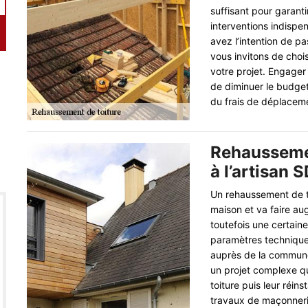
suffisant pour garanti
interventions indispen
avez l’intention de p
vous invitons de choi
votre projet. Engager
de diminuer le budget
du frais de déplacem
Rehaussemen
à l’artisan 
Un rehaussement de t
maison et va faire au
toutefois une certaine
paramètres technique
auprès de la commune 
un projet complexe qu
toiture puis leur réin
travaux de maçonnerie,