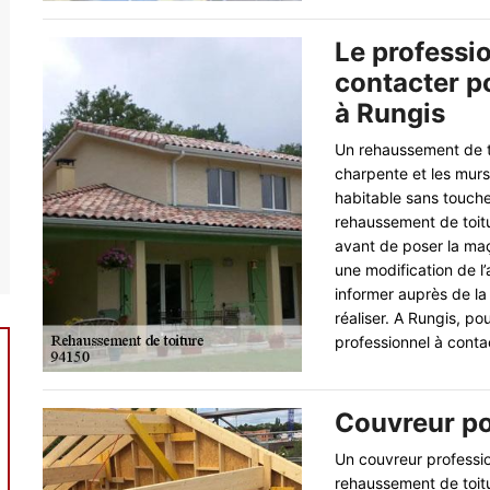
Le professi
contacter p
à Rungis
Un rehaussement de to
charpente et les murs
habitable sans toucher
rehaussement de toitu
avant de poser la maç
une modification de l’
informer auprès de la
réaliser. A Rungis, p
professionnel à conta
Couvreur po
Un couvreur professio
rehaussement de toitu