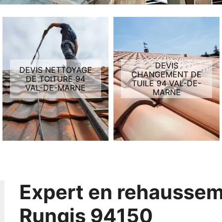
DEVIS
DEVIS NETTOYAGE
CHANGEMENT DE
DE TOITURE 94
TUILE 94 VAL-DE-
VAL-DE-MARNE
MARNE
Expert en rehaussem
Rungis 94150