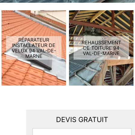
RÉPARATEUR
REHAUSSEMENT
INSTALLATEUR DE
DE TOITURE 94
VELUX 94 VAL-DE-
VAL-DE-MARNE
MARNE
DEVIS GRATUIT