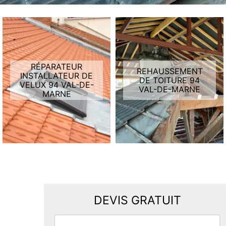
RÉPARATEUR
REHAUSSEMENT
INSTALLATEUR DE
DE TOITURE 94
VELUX 94 VAL-DE-
VAL-DE-MARNE
MARNE
DEVIS GRATUIT