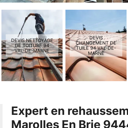
DEVIS
DEVIS NETTOYAGE
CHANGEMENT DE
DE TOITURE 94
TUILE 94 VAL-DE-
VAL-DE-MARNE
MARNE
Expert en rehaussem
Marolles En Brie 94