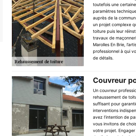
toutefois une certaine
paramètres technique
auprès de la commune 
un projet complexe qu
toiture puis leur réin
travaux de maçonnerie,
Marolles En Brie, l’a
professionnel à qui v
de détails.
Couvreur po
Un couvreur professio
rehaussement de toitu
suffisant pour garanti
interventions indispen
avez l’intention de p
vous invitons de choi
votre projet. Engager