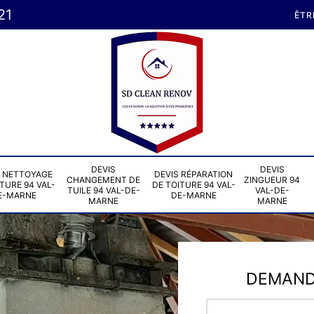
21
ÊTR
DEVIS
DEVIS
S NETTOYAGE
DEVIS RÉPARATION
CHANGEMENT DE
ZINGUEUR 94
TURE 94 VAL-
DE TOITURE 94 VAL-
TUILE 94 VAL-DE-
VAL-DE-
E-MARNE
DE-MARNE
MARNE
MARNE
DEMANDE