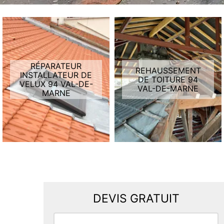
RÉPARATEUR
REHAUSSEMENT
INSTALLATEUR DE
DE TOITURE 94
VELUX 94 VAL-DE-
VAL-DE-MARNE
MARNE
DEVIS GRATUIT