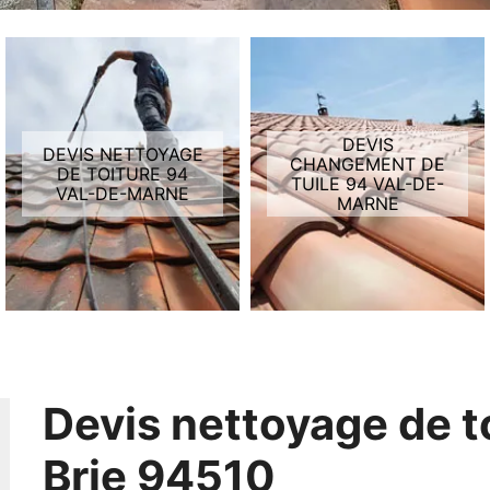
DEVIS
DEVIS NETTOYAGE
CHANGEMENT DE
DE TOITURE 94
TUILE 94 VAL-DE-
VAL-DE-MARNE
MARNE
Devis nettoyage de t
Brie 94510