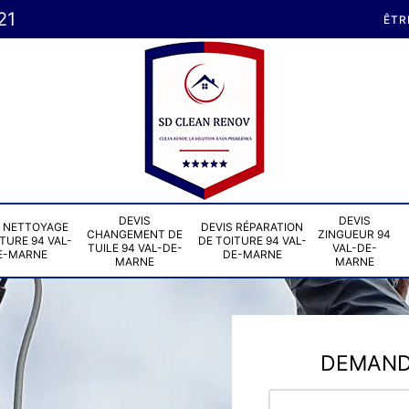
21
ÊTR
DEVIS
DEVIS
S NETTOYAGE
DEVIS RÉPARATION
CHANGEMENT DE
ZINGUEUR 94
TURE 94 VAL-
DE TOITURE 94 VAL-
TUILE 94 VAL-DE-
VAL-DE-
E-MARNE
DE-MARNE
MARNE
MARNE
DEMANDE