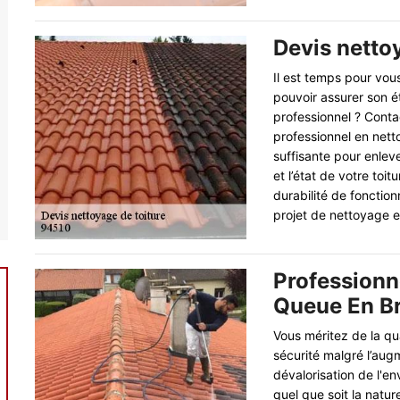
Devis nettoy
Il est temps pour vou
pouvoir assurer son é
professionnel ? Cont
professionnel en net
suffisante pour enleve
et l’état de votre toit
durabilité de fonction
projet de nettoyage e
Professionn
Queue En Br
Vous méritez de la qua
sécurité malgré l’augm
dévalorisation de l'e
quel que soit la natur