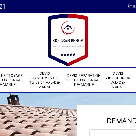
21
ÊTR
DEVIS
DEVIS
S NETTOYAGE
DEVIS RÉPARATION
CHANGEMENT DE
ZINGUEUR 94
TURE 94 VAL-
DE TOITURE 94 VAL-
TUILE 94 VAL-DE-
VAL-DE-
E-MARNE
DE-MARNE
MARNE
MARNE
DEMANDE