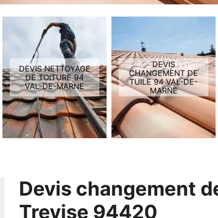
DEVIS
DEVIS NETTOYAGE
CHANGEMENT DE
DE TOITURE 94
TUILE 94 VAL-DE-
VAL-DE-MARNE
MARNE
Devis changement de 
Trevise 94420