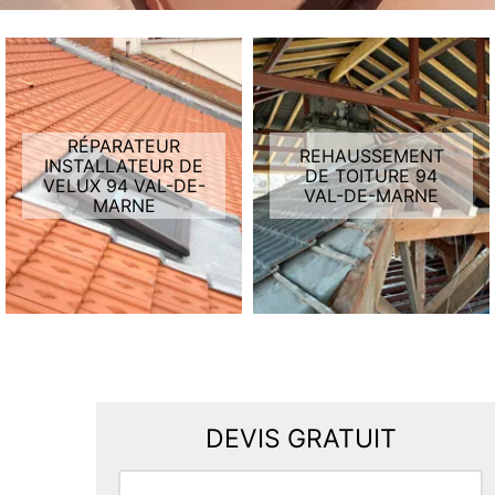
RÉPARATEUR
REHAUSSEMENT
INSTALLATEUR DE
DE TOITURE 94
VELUX 94 VAL-DE-
VAL-DE-MARNE
MARNE
DEVIS GRATUIT