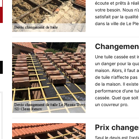
écoute et prêts à réal
votre besoin. Nous n’
satisfait par la quali
dans la ville de Le Pl
Changement 
Une tuile cassée est 
un danger pour la qual
maison. Alors, il fau
de tuile n’affecte pas 
de la maison. Il exis
performance d’une tui
cassée. Quel que soit 
un couvreur pro.
Prix change
Seul le devis est l’op